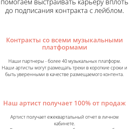
помогаем выстраивать карьеру вплоть
до подписания контракта с лейблом.
ЗАГРУЖАЙТЕ СВОЮ
Контракты со всеми музыкальными
МУЗЫКУ НА ВЕДУЩИЕ
платформами
ПЛАТФОРМЫ И
Наши партнеры - более 40 музыкальных платформ.
ПРОДВИГАЙТЕ СЕБЯ
Наши артисты могут размещать треки в короткие сроки и
быть уверенными в качестве размещаемого контента.
Дистрибуция музыки на всех популярных
площадках.
Наш артист получает 100% от продаж
Продвижение в плейлистах и группах
Артист получает ежеквартальный отчет в личном
Прозрачная отчетность
кабинете.