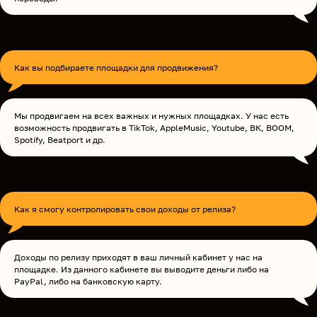
Как вы подбираете площадки для продвижения?
Мы продвигаем на всех важных и нужных площадках. У нас есть
возможность продвигать в TikTok, AppleMusic, Youtube, ВК, BOOM,
Spotify, Beatport и др.
Как я смогу контролировать свои доходы от релиза?
Доходы по релизу приходят в ваш личный кабинет у нас на
площадке. Из данного кабинете вы выводите деньги либо на
PayPal, либо на банковскую карту.